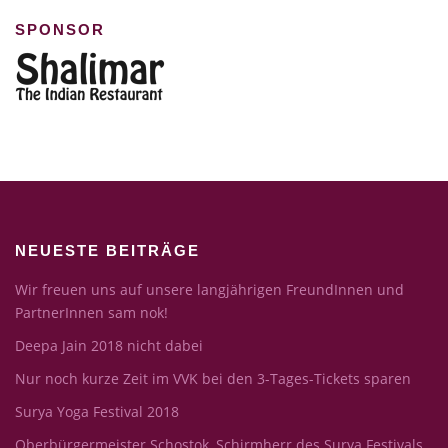
SPONSOR
NEUESTE BEITRÄGE
Wir freuen uns auf unsere langjährigen FreundInnen und
PartnerInnen sam nok!
Deepa Jain 2018 nicht dabei
Nur noch kurze Zeit im VVK bei den 3-Tages-Tickets sparen
Surya Yoga Festival 2018
Oberbürgermeister Schostok, Schirmherr des Surya Festivals