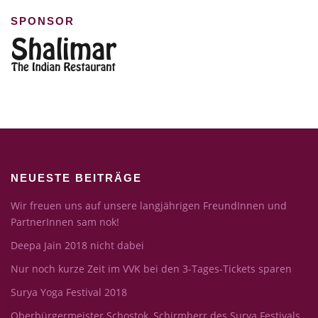
SPONSOR
NEUESTE BEITRÄGE
Wir freuen uns auf unsere langjährigen FreundInnen und
PartnerInnen sam nok!
Deepa Jain 2018 nicht dabei
Nur noch kurze Zeit im VVK bei den 3-Tages-Tickets sparen
Surya Yoga Festival 2018
Oberbürgermeister Schostok, Schirmherr des Surya Festivals