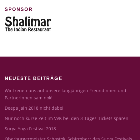
SPONSOR
NEUESTE BEITRÄGE
Wir freuen uns auf unsere langjährigen FreundInnen und
PartnerInnen sam nok!
Deepa Jain 2018 nicht dabei
Nur noch kurze Zeit im VVK bei den 3-Tages-Tickets sparen
Surya Yoga Festival 2018
Oberbürgermeister Schostok, Schirmherr des Surya Festivals