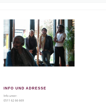
TICKETS BESTELLEN
NEWS
GALERIE
KONTAKT
INFO UND ADRESSE
Info unter:
0511 62 66 669