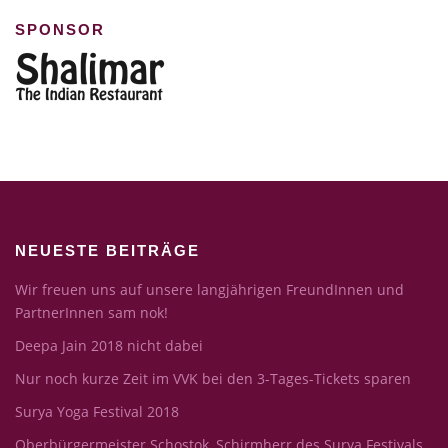
SPONSOR
NEUESTE BEITRÄGE
Wir freuen uns auf unsere langjährigen FreundInnen und
PartnerInnen sam nok!
Deepa Jain 2018 nicht dabei
Nur noch kurze Zeit im VVK bei den 3-Tages-Tickets sparen
Surya Yoga Festival 2018
Oberbürgermeister Schostok, Schirmherr des Surya Festivals