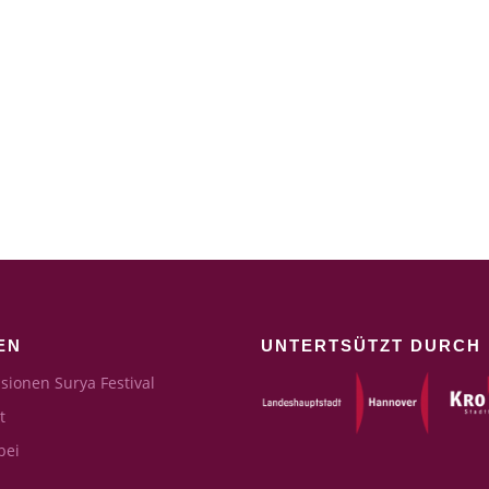
EN
UNTERTSÜTZT DURCH
sionen Surya Festival
t
bei