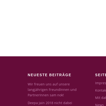
NEUESTE BEITRÄGE
SEIT
Impres
Wir freuen uns auf unsere
langjährigen FreundInnen und
Kontak
PartnerInnen sam nok!
Mit da
Deepa Jain 2018 nicht dabei
News