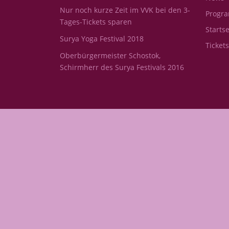
Nur noch kurze Zeit im VVK bei den 3-
Progr
Tages-Tickets sparen
Startse
Surya Yoga Festival 2018
Ticket
Oberbürgermeister Schostok,
Schirmherr des Surya Festivals 2016