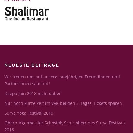
NEUESTE BEITRÄGE
Wir freuen uns auf unsere langjährigen FreundInnen und
PartnerInnen sam nok!
Deepa Jain 2018 nicht dabei
Nur noch kurze Zeit im VVK bei den 3-Tages-Tickets sparen
Surya Yoga Festival 2018
Oberbürgermeister Schostok, Schirmherr des Surya Festivals
2016