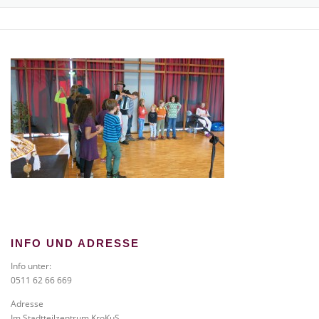
TICKETS BESTELLEN
NEWS
GALERIE
KONTAKT
INFO UND ADRESSE
Info unter:
0511 62 66 669
Adresse
Im Stadtteilzentrum KroKuS