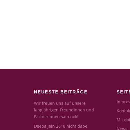
NEUESTE BEITRÄGE
SEIT
Impres
Wir freuen uns auf unsere
langjährigen FreundInnen und
Kontak
PartnerInnen sam nok!
Mit da
Deepa Jain 2018 nicht dabei
News