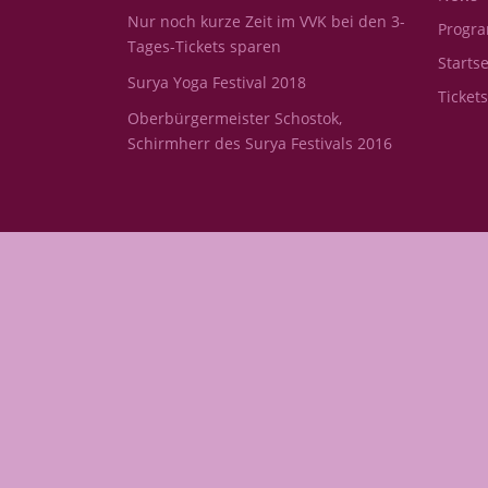
Nur noch kurze Zeit im VVK bei den 3-
Progr
Tages-Tickets sparen
Startse
Surya Yoga Festival 2018
Ticket
Oberbürgermeister Schostok,
Schirmherr des Surya Festivals 2016