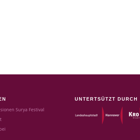
EN
UNTERTSÜTZT DURCH
sionen Surya Festival
t
bei