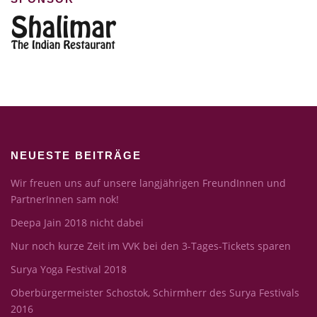
NEUESTE BEITRÄGE
Wir freuen uns auf unsere langjährigen FreundInnen und
PartnerInnen sam nok!
Deepa Jain 2018 nicht dabei
Nur noch kurze Zeit im VVK bei den 3-Tages-Tickets sparen
Surya Yoga Festival 2018
Oberbürgermeister Schostok, Schirmherr des Surya Festivals
2016