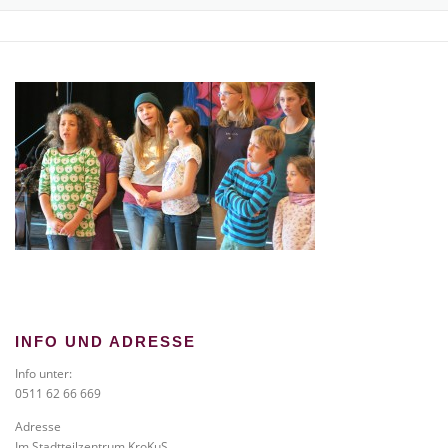
TICKETS BESTELLEN
NEWS
GALERIE
KONTAKT
INFO UND ADRESSE
Info unter:
0511 62 66 669
Adresse
Im Stadtteilzentrum KroKuS