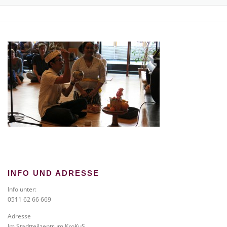
TICKETS BESTELLEN
NEWS
GALERIE
KONTAKT
INFO UND ADRESSE
Info unter:
0511 62 66 669
Adresse
Im Stadtteilzentrum KroKuS