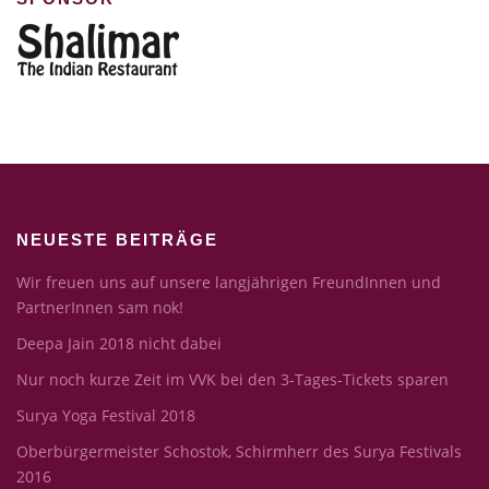
NEUESTE BEITRÄGE
Wir freuen uns auf unsere langjährigen FreundInnen und
PartnerInnen sam nok!
Deepa Jain 2018 nicht dabei
Nur noch kurze Zeit im VVK bei den 3-Tages-Tickets sparen
Surya Yoga Festival 2018
Oberbürgermeister Schostok, Schirmherr des Surya Festivals
2016