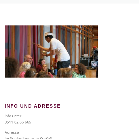
TICKETS BESTELLEN
NEWS
GALERIE
KONTAKT
INFO UND ADRESSE
Info unter:
0511 62 66 669
Adresse
Im Stadtteilzentrum KroKuS