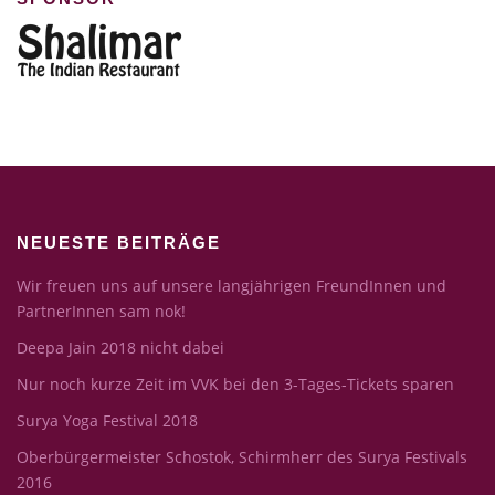
NEUESTE BEITRÄGE
Wir freuen uns auf unsere langjährigen FreundInnen und
PartnerInnen sam nok!
Deepa Jain 2018 nicht dabei
Nur noch kurze Zeit im VVK bei den 3-Tages-Tickets sparen
Surya Yoga Festival 2018
Oberbürgermeister Schostok, Schirmherr des Surya Festivals
2016