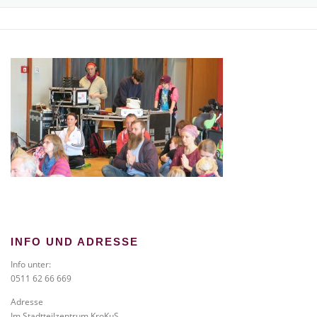
TICKETS BESTELLEN
NEWS
GALERIE
KONTAKT
INFO UND ADRESSE
Info unter:
0511 62 66 669
Adresse
Im Stadtteilzentrum KroKuS