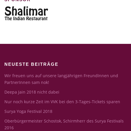
NEUESTE BEITRÄGE
Wir freuen uns auf unsere langjährigen FreundInnen und
PartnerInnen sam nok!
Deepa Jain 2018 nicht dabei
Nur noch kurze Zeit im VVK bei den 3-Tages-Tickets sparen
Surya Yoga Festival 2018
Oberbürgermeister Schostok, Schirmherr des Surya Festivals
2016