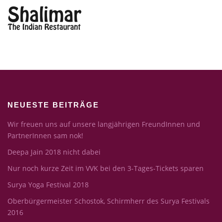
NEUESTE BEITRÄGE
Wir freuen uns auf unsere langjährigen FreundInnen und
PartnerInnen sam nok!
Deepa Jain 2018 nicht dabei
Nur noch kurze Zeit im VVK bei den 3-Tages-Tickets sparen
Surya Yoga Festival 2018
Oberbürgermeister Schostok, Schirmherr des Surya Festivals
2016