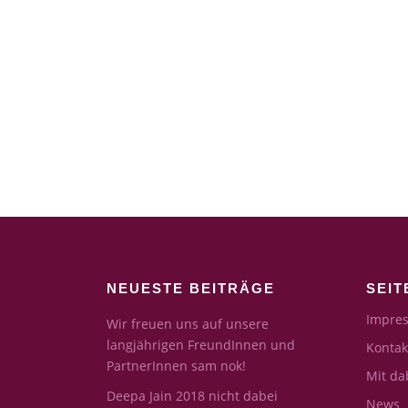
NEUESTE BEITRÄGE
SEIT
Impres
Wir freuen uns auf unsere
langjährigen FreundInnen und
Kontak
PartnerInnen sam nok!
Mit da
Deepa Jain 2018 nicht dabei
News