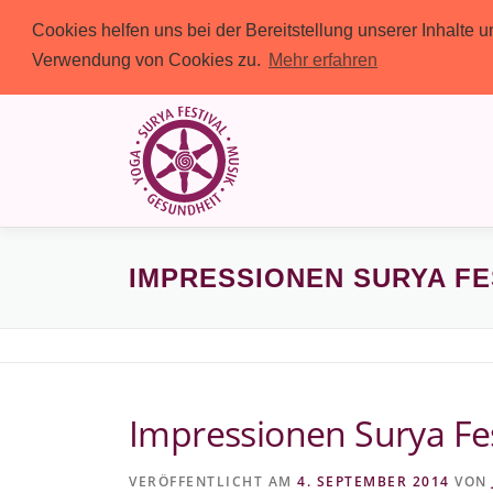
Cookies helfen uns bei der Bereitstellung unserer Inhalte
Verwendung von Cookies zu.
Mehr erfahren
Zum
Inhalt
springen
IMPRESSIONEN SURYA FE
Impressionen Surya Fes
VERÖFFENTLICHT AM
4. SEPTEMBER 2014
VON