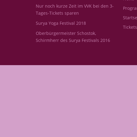
Nur noch kurze Zeit im VVK bei den 3-
Progr
Tages-Tickets sparen
Startse
Surya Yoga Festival 2018
Ticket
Oberbürgermeister Schostok,
Schirmherr des Surya Festivals 2016