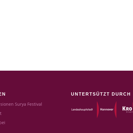
EN
UNTERTSÜTZT DURCH
sionen Surya Festival
t
bei