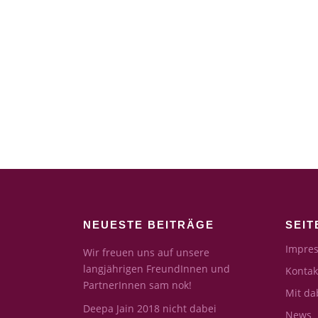
NEUESTE BEITRÄGE
SEIT
Impres
Wir freuen uns auf unsere
langjährigen FreundInnen und
Kontak
PartnerInnen sam nok!
Mit da
Deepa Jain 2018 nicht dabei
News