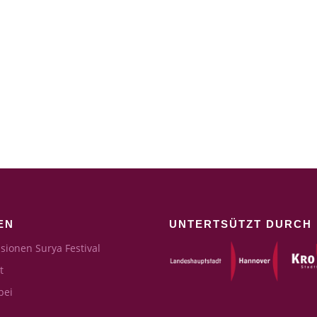
EN
UNTERTSÜTZT DURCH
sionen Surya Festival
t
bei