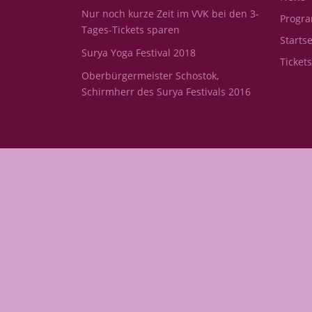
Nur noch kurze Zeit im VVK bei den 3-
Progr
Tages-Tickets sparen
Startse
Surya Yoga Festival 2018
Ticket
Oberbürgermeister Schostok,
Schirmherr des Surya Festivals 2016