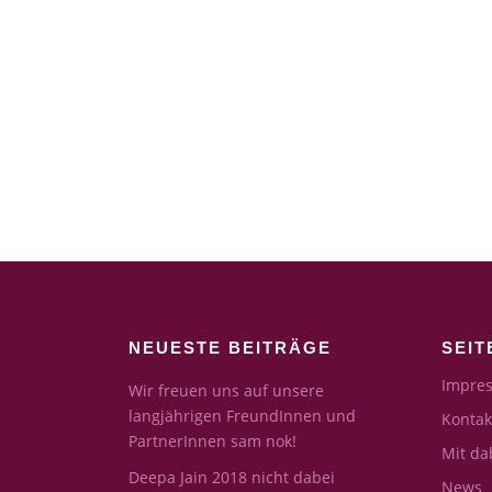
NEUESTE BEITRÄGE
SEIT
Impres
Wir freuen uns auf unsere
langjährigen FreundInnen und
Kontak
PartnerInnen sam nok!
Mit da
Deepa Jain 2018 nicht dabei
News