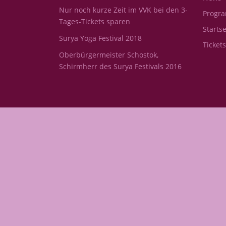
Nur noch kurze Zeit im VVK bei den 3-
Progr
Tages-Tickets sparen
Startse
Surya Yoga Festival 2018
Ticket
Oberbürgermeister Schostok,
Schirmherr des Surya Festivals 2016