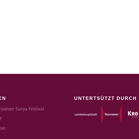
EN
UNTERTSÜTZT DURCH
sionen Surya Festival
t
bei